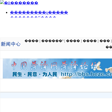
����
|
������³
|
����
|
����
|
���
�