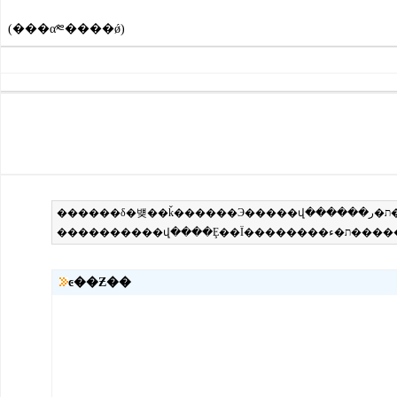
(���α༭����ǿ)
ͼ��Ƶ��