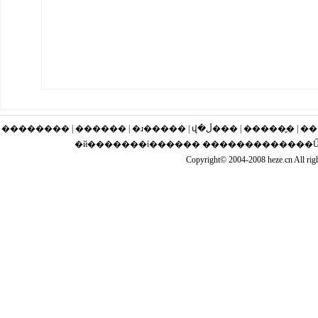
�������� | ������ | �ɹ�
�й�������ί������ �������������Ű��
Copyright© 2004-2008 heze.cn