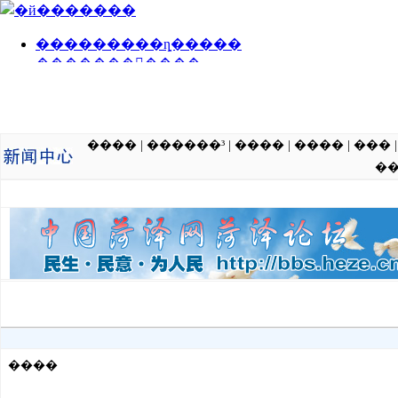
����
|
������³
|
����
|
����
|
���
�
����