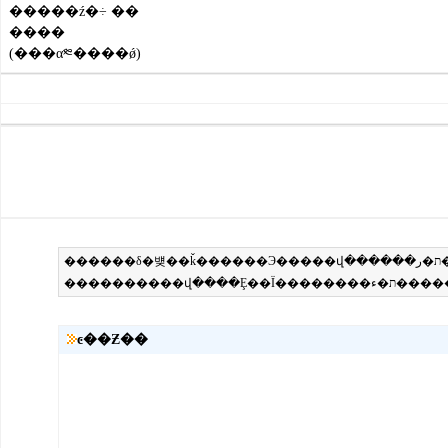
�����ź�÷ ��
����
(���α༭����ǿ)
ͼ��Ƶ��