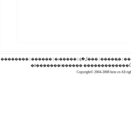
�������� | ������ | �ɹ�
�й�������ί������ �������������Ű��
Copyright© 2004-2008 heze.cn