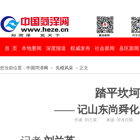
首 页
本地要闻
深度报道
权威发布
社会新闻
县区新闻
您当前位置：
中国菏泽网
>
先模风采
> 正文
踏平坎坷
—— 记山东尚舜
作者: 刘兰英
来源: 菏泽日报