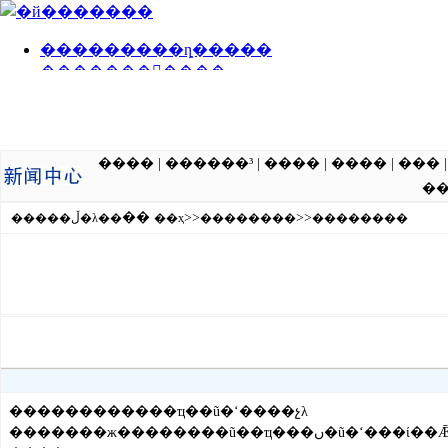
����
|
������³
|
����
|
����
|
���
�
��
>>
>>
�����ڵ�λ��
��ҳ
��������
��������
������������ҵ��ũ�ʻ����չλ
�������ж��������ũ��ҵ���ں