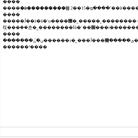
����
����
�й���������Ϣ
����
�����Ĵ��ź�ũ�ʹɷ����޹�˾����ֹ�˾��������÷����߽���˵���ź̹�˾��һ�Ҽ����ʷ��������������Ϊһ��Ĵ��͹�˾������ǰ���ù�˾�˽⵽������ũҵ���У�ũ���г��޴󣬱��ں��������˷ֹ�˾��ȥ��Ĵ������ϼ�֮������ȫ�����Σ����ʹ��˾��ʧ���ء�������ǰ�����˽⵽,���ũ�ʽ��׻�Ϊ�Ĵ�����ũ��������ҵ����ṩ������װչλ��ʮ����׼չλ���ͼ�ʱ��˾�ܲ����˻
����
������³����