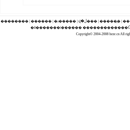
�������� | ������ | �ɹ�
�й�������ί������ �������������Ű��
Copyright© 2004-2008 heze.cn