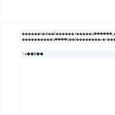
ͼ��Ƶ��