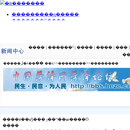
����
|
������³
|
����
|
����
|
���
�
��
>>
>>
�����ڵ�λ��
��ҳ
��������
��������
����ǿ��ҩƷ��� ȷ��ר��ҩе����Ӧ
����