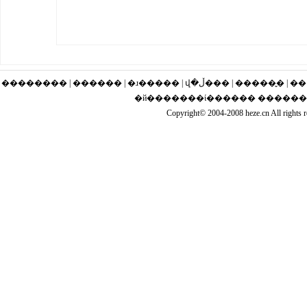
�������� | ������ | �ɹ�
�й�������ί������ �����
Copyright© 2004-2008 heze.cn Al