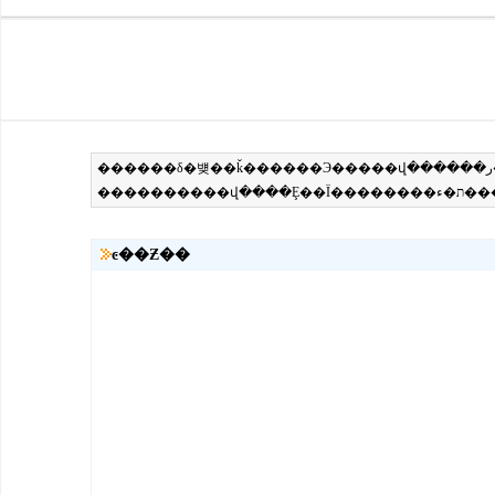
ͼ��Ƶ��