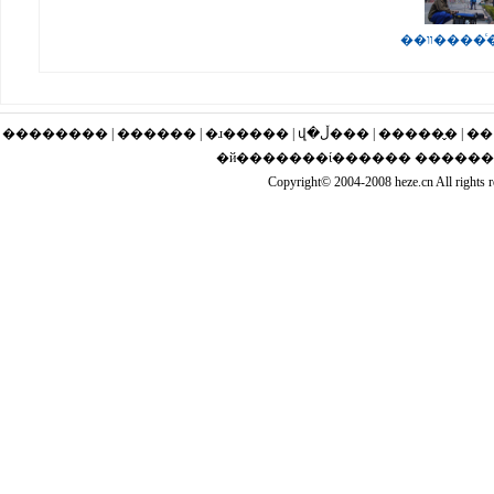
��װ���
�������� | ������ | �ɹ�
�й�������ί������ �����
Copyright© 2004-2008 heze.cn Al