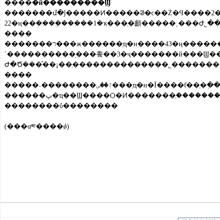
����
�й���������Ϣ
�������մ�ĵ�����Ͷ�����ᱣ�ϲ��Ż�Ϥ����2��22�տ�ʼ�
22�ң��ܲ����ܴ�����1�ҡ���ְ�顱�����˱���Ժ˾
����
�������ר���ж������ְҵ�н����43�ң�������˵�λ78�ң�����ȡ�޿���ְ���������ְ������22�ҷǷ�ְҵ����������6�Ҵ���Υ����Ϊ��ְҵ�н�����
´����������ָ���飬��3�ҷ�������й���Ϣ
Ժ�Ծܲ���ͣ��¡��ְ��������������˾������
����
�����˴��������ٵ��ص���ְҵ�н�Ϊ����ƭ��ְ�߲��δ�����ɺ͵Ǽ����Դ���ְҵ�н���������ٹ�漰
������پ�ҵ��Ϣ����Ѻ�Ͷ�������֤��
��������ΰ��������
(���α༭����ǿ)