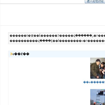
ͼ��Ƶ��
��ѧ�����