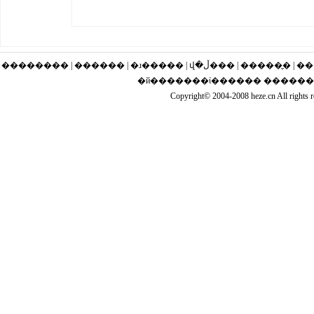
�������� | ������ | �ɹ�
�й�������ί������ �����
Copyright© 2004-2008 heze.cn Al