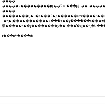
����
����
�й���������Ϣ
����
��������Ҫ�󣬽�һ���Ӵ�ɲ������ƶȸĸ����ȣ����ܽ�ǰ�����гɹ�
´�ҵ�ļ�����������۵���ѧ��չ������һ���ƽ��˲Ź�����������ʵ��ί���������������Ź���Ŀ�꣬Χ�ơ��Ĵ���ء�һ���ҵ���������Ҫ����������һ�����ý���һ�߼���ĸ߲���˲
(���α༭����ǿ)