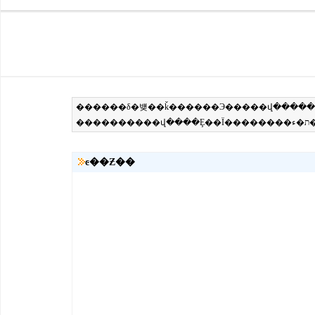
ͼ��Ƶ��