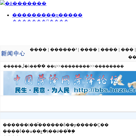
����
|
������³
|
����
|
����
|
���
�
��
>>
>>
�����ڵ�λ��
��ҳ
��������
��������
������ί��֯������ȫ��ɲ�����Ҫ��
����Ϊ��ѧ��չ�ṩ��ǿ��֯��֤