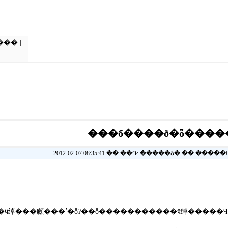
���
|
���б����ð�ȫ����
2012-02-07 08:35:41 �� ��Դ: �����ձ� �� �����
������ �����棩1��30�����磬ʡ�����ڼ����ٿ�ȫʡ��ȫ