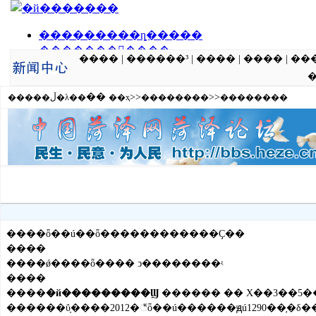
����
|
������³
|
����
|
����
|
��
��
>>
>>
�����ڵ�λ��
��ҳ
��������
��������
����ȫ��ú��ȫ������������Ҫ��
����
����ǿ����ȫ���� ͻ��������ʵ
����
����
�й���������Ϣ