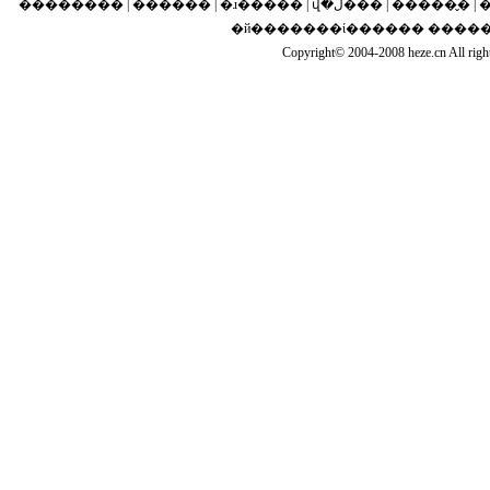
�������� | ������ | �ɹ
�й�������ί������ ����
Copyright© 2004-2008 heze.cn 