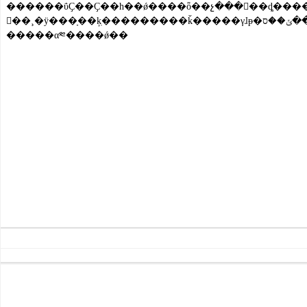
������ΰҪ��Ҫ��һ��ǿ����ȫ��չ�����ȡ����������������Ч�Ĵ�ʩ��ȷ��Ͻ��ú��ȫ�������Ƴ����ȶ����ϸ���ʵ���ع������Σ�
�����α༭����ǿ��