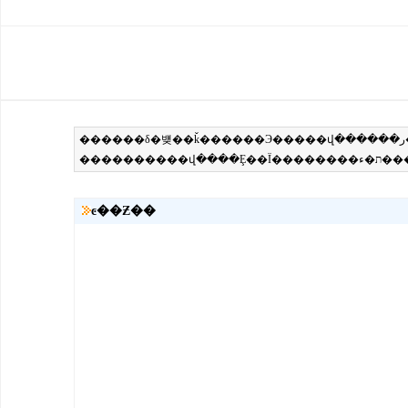
ͼ��Ƶ��