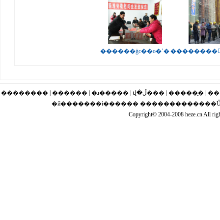
������ģϲ��ο�ʽ�
��������
�������� | ������ | �ɹ�
�й�������ί������ �������������Ű��
Copyright© 2004-2008 heze.cn