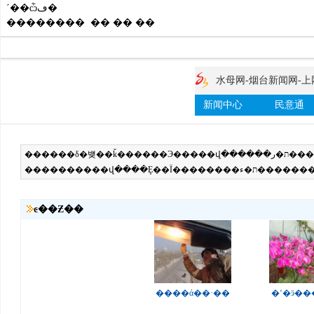
´��ѽڡ�
�������� �� �� ��
ͼ��Ƶ��
����ά��·��
�ʻ�ӭ�