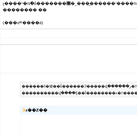
�������� ��
(���α༭����ǿ)
ͼ��Ƶ��