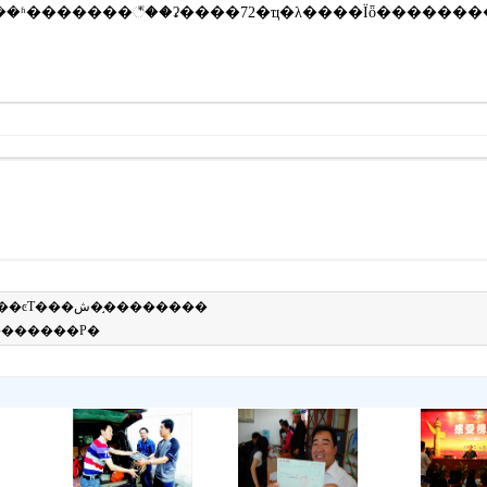
������δ�뱾��ǩ������Э�����վ������ת�ر����������ձ���ĵ������������ý����Ӽ�ƽ��ĸ����ͼƬ���ش�֣��������
�ء�������Ϣ��Դ�Լ���Ϯ�ȣ������������йط��ɷ���׷����������Ρ�