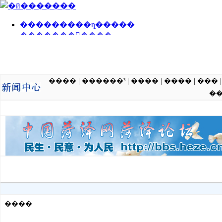
����
|
������³
|
����
|
����
|
���
�
����