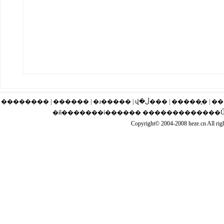
�������� | ������ | �ɹ�
�й�������ί������ �������������Ű��
Copyright© 2004-2008 heze.cn