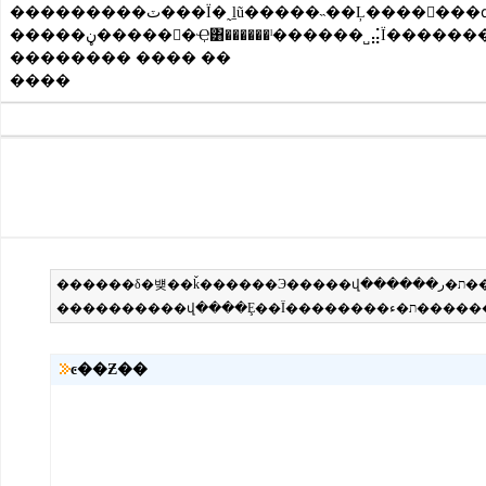
���������ٽ���Ϊ�˷ḻũ�����˵��Ļ�������գ��������Ĺ�����ԱΪĵ�����������ֽ����������������һ̨29Ӣ��ʵ硣�����Ǹ��˵�˵�������˲ʵ磬
�������� ���� ��
����
ͼ��Ƶ��