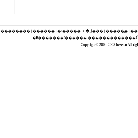
�������� | ������ | �ɹ�
�й�������ί������ �������������Ű��
Copyright© 2004-2008 heze.cn