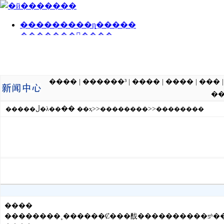
����
|
������³
|
����
|
����
|
���
�
��
>>
>>
�����ڵ�λ��
��ҳ
��������
��������
����
��������˳������Ȼ���䣬����������ƽʱ�