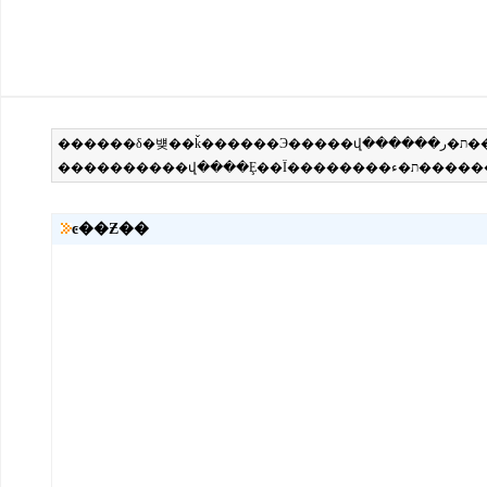
ͼ��Ƶ��