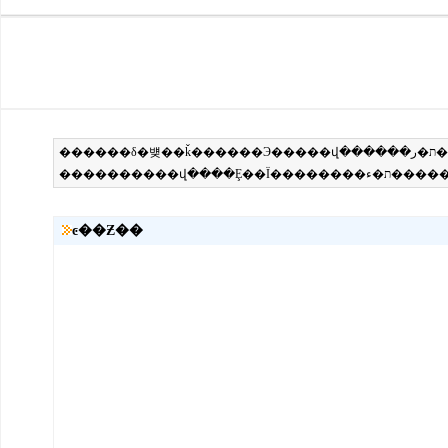
ͼ��Ƶ��