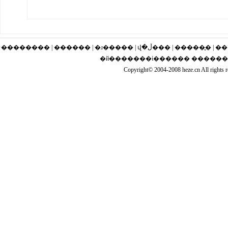
�������� | ������ | �ɹ�
�й�������ί������ �����
Copyright© 2004-2008 heze.cn Al