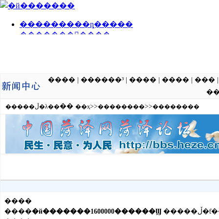
����
|
������³
|
����
|
����
|
���
�
��
>>
>>
�����ڵ�λ��
��ҳ
��������
��������
����
����
�й�������1600000������Ϣ