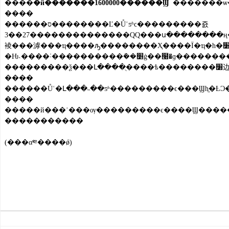
����
�й�������1600000������Ϣ
����
������ס��������Ľ�Ůʿƽʱϲ���������죬
3��27��������������QQ���ս��������ң����Ϳ���һλ�����ѡ���ͷ���ڲ�ͣ��˸�������ѡ��ǽ�Ůʿ�Ĵ�ѧ
裬���滹���ҵ����ԡ��������Ҳ����Ϊ�ҵ�һ�׸衣����Ϣ������һ��Ϣ̨�ĵ绰���롣��Ůʿ����ͬѧ�����ģ�û�ж�������ֻ�����������绰���롣��Ȼ���绰
�Ƕ˴����˸����������ܽ��׵ġ��໨�ɡ�����������������֮�����Ĳ����ǽ�Ůʿͬѧ�����ԣ�������Ϣ̨Ů����Ա��������������밴��������Ůʿ�о����Ծ��������Ҷ��˵绰
�
����
������Ůʿ�Լ���˵��ƽʱ���������ϵ���Ϣһֱ
����
�����й���ʿ���ѹ���������ϵ����Ϣ�����
�����������
(���α༭����ǿ)