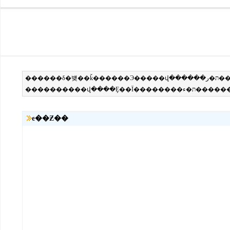
ͼ��Ƶ��