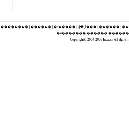
�������� | ������ | �ɹ�
�й�������ί������ �����
Copyright© 2004-2008 heze.cn Al