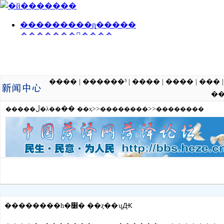
����
|
������³
|
����
|
����
|
���
�
��
>>
>>
�����ڵ�λ��
��ҳ
��������
��������
��������һ�׸� ��ȥ��ʮԪ