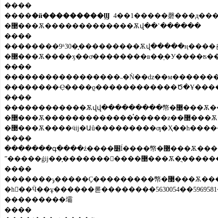
����
����
�й���������Ϣ
4��1�����磬���д���
�޳���Ѫ�������������Ѫվ��ʽ������
����
��������9ʱ30�֣���������Ѫվ�����ң���
����
�����������������˵�Ǹ��ǳ��м�����������ӡ���ʵ���������Ϊ�޳���Ѫ��ҵ��Щ���ף
����
������������Ѫվվ���������幤�޳���Ѫ����Ӷӳ��������ܣ����ڡ����ݵ�һЩ�Ϸ����ж��������幤
�޳���Ѫ�������������֯�����ƶ��޳���Ѫ��ҵ��չ�������塣�幤
����
�������գ����ź����׵ĺ����幤�޳���Ѫ����Ӷ�Ա�Ǿ������ж������ֲ�Ѫ�㣬������Ѫ����д����ɢ���������ϣ�Ϊ��Ѫ�߶˲赹
ˮ�����ǵĳ��֣�������
����
�������ݹ�����Ҫ���������幤�޳���Ѫ����ӽ�������ļ�³�Ա�����⹫����ҵ�����Ķ��߿ɳ���Ч֤������������Ѫվ�����幤�޳���Ѫ����Ӱ칫
�һ򱾱��Ӵ��ұ������롣��������5630054��596958
���������壩
����