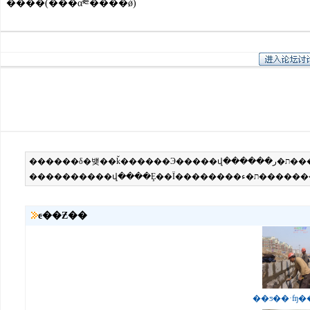
����(���α༭����ǿ)
ͼ��Ƶ��
��ƽ��·ʩ