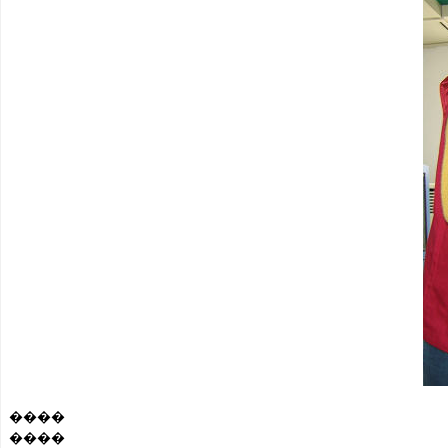
����
����