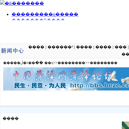
����
|
������³
|
����
|
����
|
���
�
��
>>
>>
�����ڵ�λ��
��ҳ
��������
��������
����