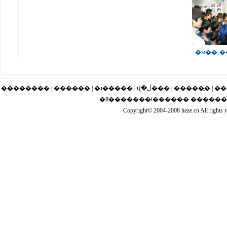
�м��˲�
�������� | ������ | �ɹ�
�й�������ί������ �����
Copyright© 2004-2008 heze.cn Al