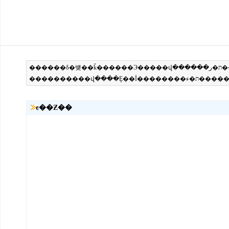
ͼ��Ƶ��