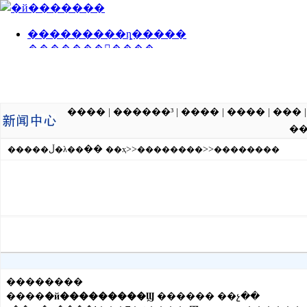
����
|
������³
|
����
|
����
|
���
�
��
>>
>>
�����ڵ�λ��
��ҳ
��������
��������
��������
����
�й���������Ϣ
������ ��չ��