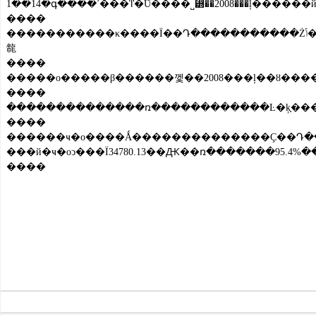
����
�����������κ����Ϊ��Դ�����������Żݴ�ʩ������ʵ���������κ����Ϊ������Դ���Լ����οͲ������ӡ��Լݳ��ο�ͣ��ʱ���ӳ����γ�����ѡ�������������ӡ��ļ����Լ���ռ�ο�����21%��ͬ������9���ٷֵ
㡣
����
�����ο�����β������껯��2008���ļ��ȣ�����
����
����
������ҹ�ο����Ǻ��������������Ҫ��Դ�����ʵ�ס�����������Ƶ�ס�޷��񡢿�ζ����ĵط����ԣ�������62.52���οͣ����й�ҹ�ο�55.95���ˣ��������
���й�ҹ�οͻ���Ϊ34780.13��Ԫ��ռ�������95.4%�
����