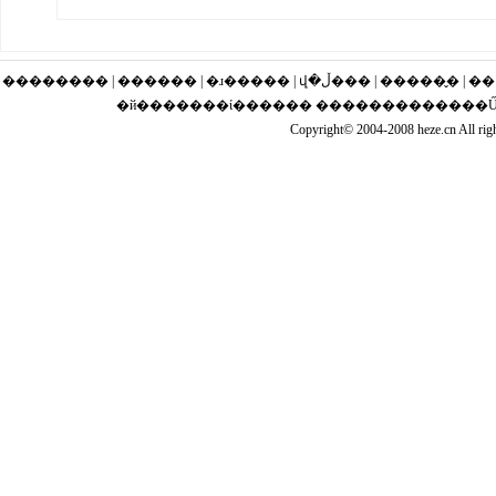
�������� | ������ | �ɹ�
�й�������ί������ �������������Ű��
Copyright© 2004-2008 heze.cn