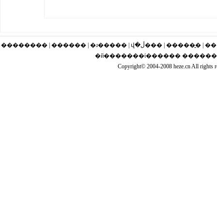
�������� | ������ | �ɹ�
�й�������ί������ �����
Copyright© 2004-2008 heze.cn Al