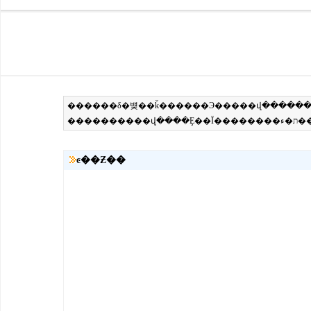
ͼ��Ƶ��