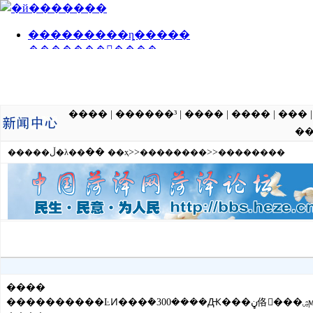
����
|
������³
|
����
|
����
|
���
�
��
>>
>>
�����ڵ�λ��
��ҳ
��������
��������
����