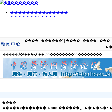
����
|
������³
|
����
|
����
|
���
�
��
>>
>>
�����ڵ�λ��
��ҳ
��������
��������
����
����
�й�������1600000������Ϣ