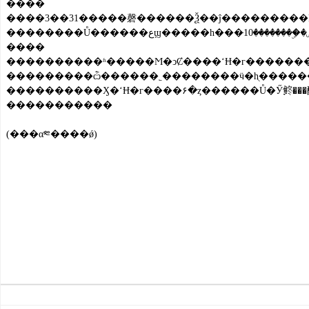
����
����3��31�����磬������Ѯ��ĵ���������Ϻ�������һ�
����
����������ʱ�����Ϻ�ͻȻ���ּ�ʻĦ�г�������һ�������
���������ѽ������˿��������ӵ�һֻ����������ڡ���״�����Ϻ�������������Ů�ӣ�������������عϣ�С�Ķ�����͵�ˣ�������Ů�Ӽ�æ��ͷ�����������������֡������Ӽ�״�������ɵġ����¡����ƻ������߳�ŭ��һ���������Ϻ�һ
�����������
(���α༭����ǿ)