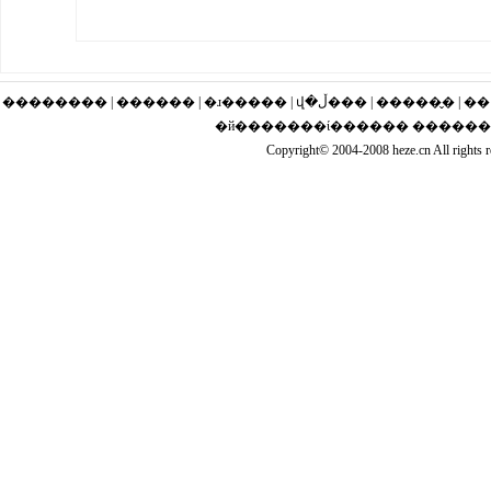
�������� | ������ | �ɹ�
�й�������ί������ �����
Copyright© 2004-2008 heze.cn Al