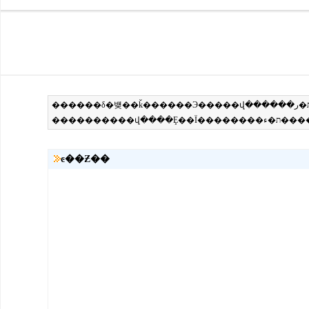
ͼ��Ƶ��